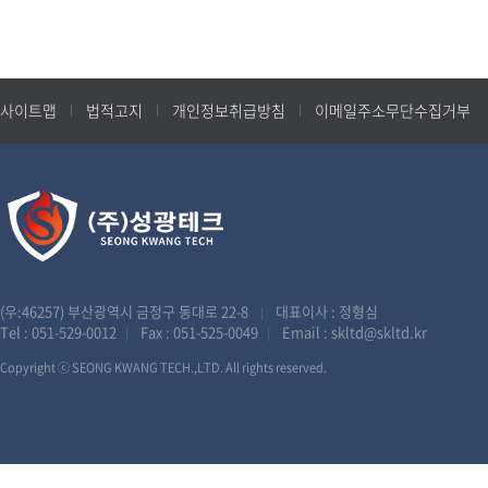
사이트맵
법적고지
개인정보취급방침
이메일주소무단수집거부
(우:46257) 부산광역시 금정구 동대로 22-8
대표이사 : 정형심
|
Tel :
051-529-0012
Fax : 051-525-0049
Email :
skltd@skltd.kr
|
|
Copyright ⓒ SEONG KWANG TECH.,LTD. All rights reserved.