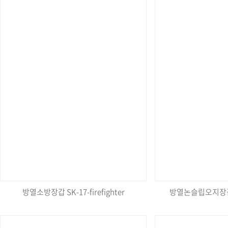
방열소방장갑 SK-17-firefighter
방열논슬립오지장갑 S