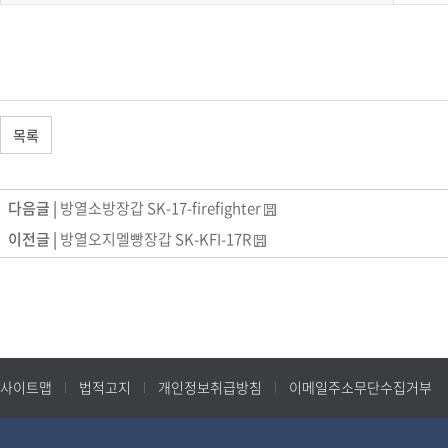
목록
다음글 |
방열소방장갑 SK-17-firefighter
이전글 |
방열오지멜빵장갑 SK-KFI-17R
사이트맵
법적고지
개인정보취급방침
이메일주소무단수집거부