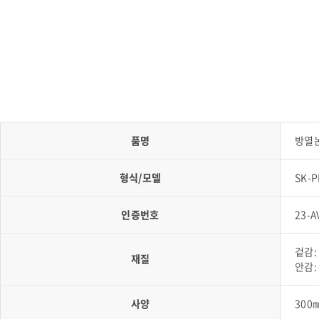
품명
방열
형식/모델
SK-P
인증번호
23-A
겉감: 
재질
안감:
사양
300