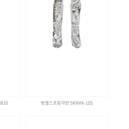
B10
방열스프링각반 SKNVK-10S