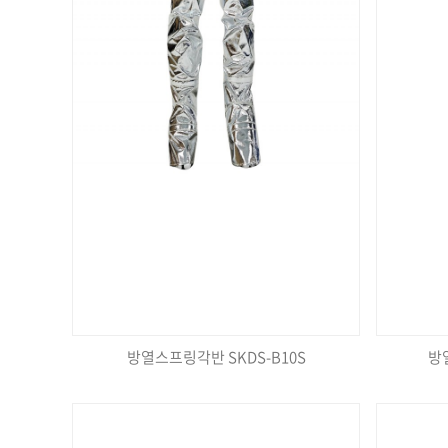
방열스프링각반 SKDS-B10S
방