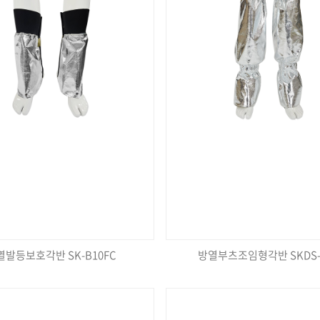
열발등보호각반 SK-B10FC
방열부츠조임형각반 SKDS-