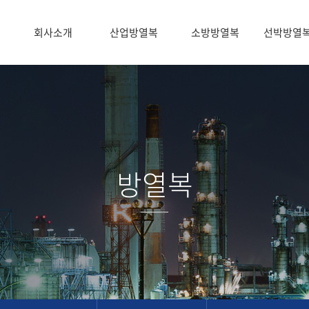
회사소개
산업방열복
소방방열복
선박방열
방열복