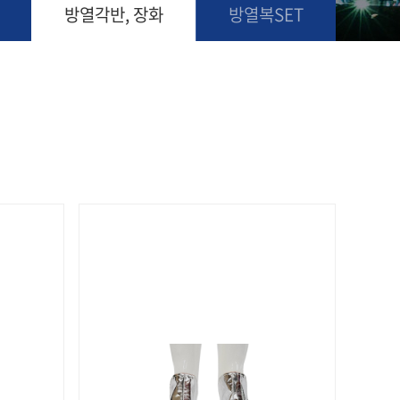
방열각반, 장화
방열복SET