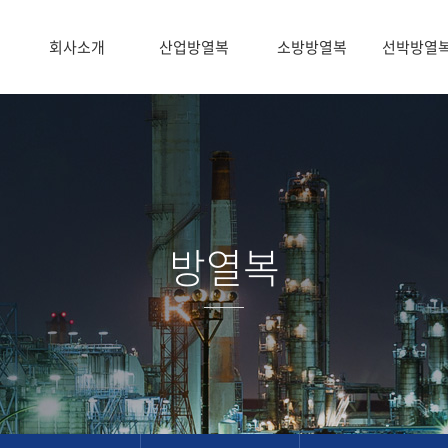
회사소개
산업방열복
소방방열복
선박방열
방열복