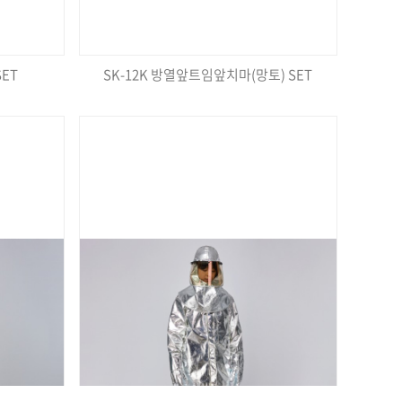
SET
SK-12K 방열앞트임앞치마(망토) SET