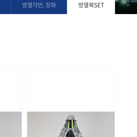
방열각반, 장화
방열복SET