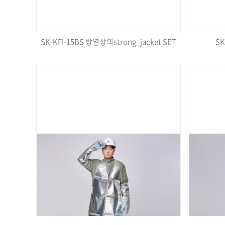
SK-KFI-15BS 방열상의strong_jacket SET
S