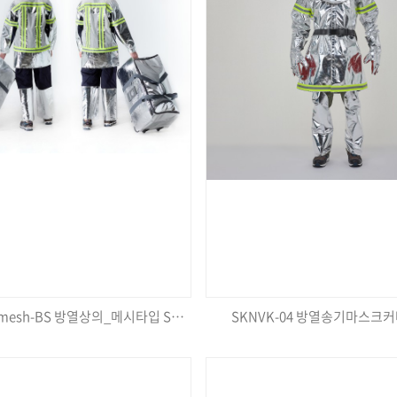
SKPSC-05mesh-BS 방열상의_메시타입 SET, 캐리어
SKNVK-04 방열송기마스크커