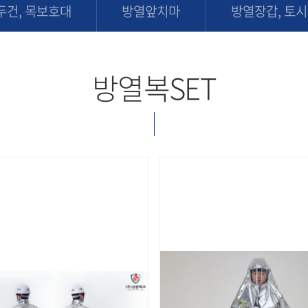
두건, 목보호대
방열앞치마
방열장갑, 토시
방열복SET