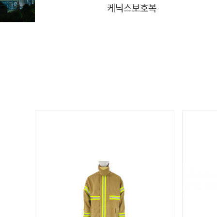
케닉스보호복