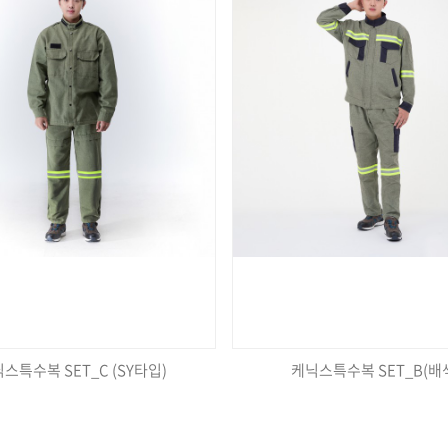
스특수복 SET_C (SY타입)
케닉스특수복 SET_B(배