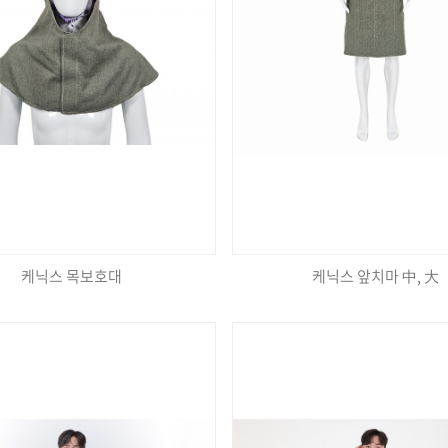
케닉스 목보호대
케닉스 앞치마 中, 大