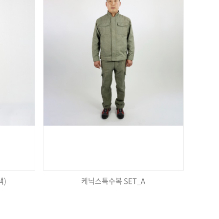
색)
케닉스특수복 SET_A