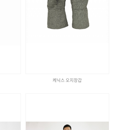
케닉스 오지장갑