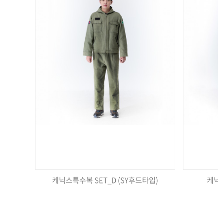
케닉스특수복 SET_D (SY후드타입)
케닉