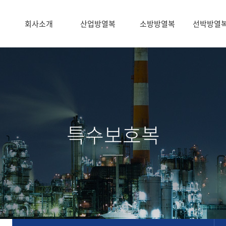
회사소개
산업방열복
소방방열복
선박방열
특수보호복