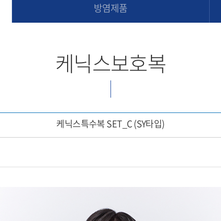
방염제품
케닉스보호복
케닉스특수복 SET_C (SY타입)