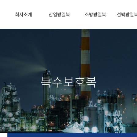
회사소개
산업방열복
소방방열복
선박방열
특수보호복