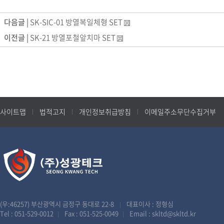
다음글 |
SK-SIC-01 방열복일체형 SET
이전글 |
SK-21 방열포철앞치마 SET
사이트맵
법적고지
개인정보취급방침
이메일주소무단수집거부
(우:46257) 부산광역시 금정구 동대로 22-8
대표이사 : 정형심
|
Tel :
051-529-0012
Fax : 051-525-0049
Email :
skltd@skltd.kr
|
|