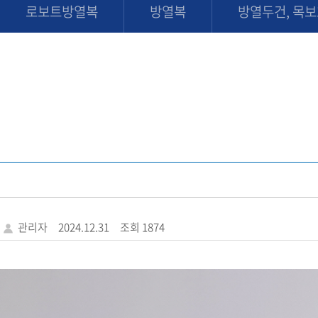
로보트방열복
방열복
방열두건, 목
관리자
2024.12.31
조회 1874