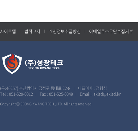
사이트맵
법적고지
개인정보취급방침
이메일주소무단수집거부
(우:46257) 부산광역시 금정구 동대로 22-8
대표이사 : 정형심
|
Tel :
051-529-0012
Fax : 051-525-0049
Email :
skltd@skltd.kr
|
|
Copyright ⓒ SEONG KWANG TECH.,LTD. All rights reserved.