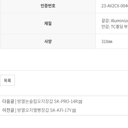
인증번호
23-AV2CX-004
겉감: Alumini
재질
안감: TC퀼딩 
사양
310㎜
목록
다음글 |
방열논슬립오지장갑 SK-PRO-14R
이전글 |
방열오지멜빵장갑 SK-KFI-17Y