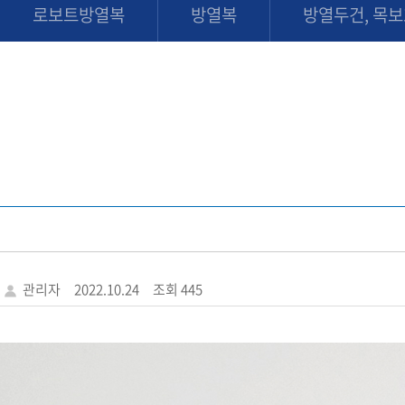
로보트방열복
방열복
방열두건, 목
관리자
2022.10.24
조회 445