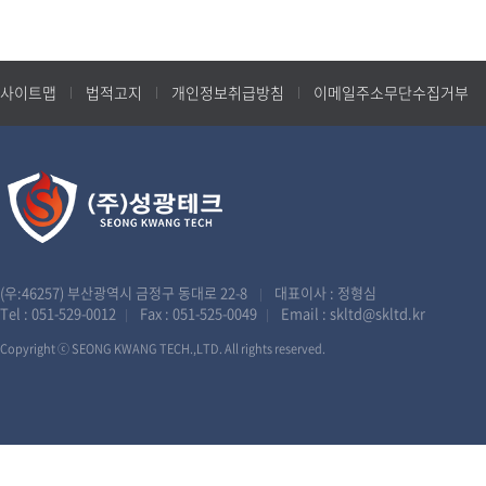
사이트맵
법적고지
개인정보취급방침
이메일주소무단수집거부
(우:46257) 부산광역시 금정구 동대로 22-8
대표이사 : 정형심
|
Tel :
051-529-0012
Fax : 051-525-0049
Email :
skltd@skltd.kr
|
|
Copyright ⓒ SEONG KWANG TECH.,LTD. All rights reserved.