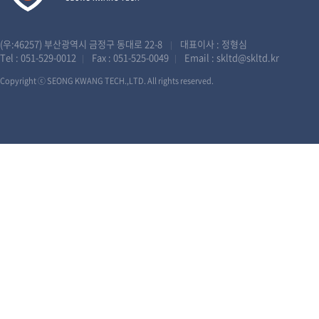
(우:46257) 부산광역시 금정구 동대로 22-8
대표이사 : 정형심
|
Tel :
051-529-0012
Fax : 051-525-0049
Email :
skltd@skltd.kr
|
|
Copyright ⓒ SEONG KWANG TECH.,LTD. All rights reserved.