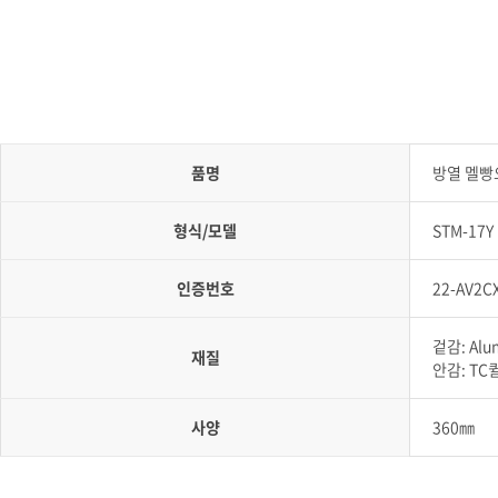
품명
방열 멜
형식/모델
STM-17Y
인증번호
22-AV2C
겉감: Alum
재질
안감: TC
사양
360㎜