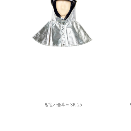
방열가슴후드 SK-25