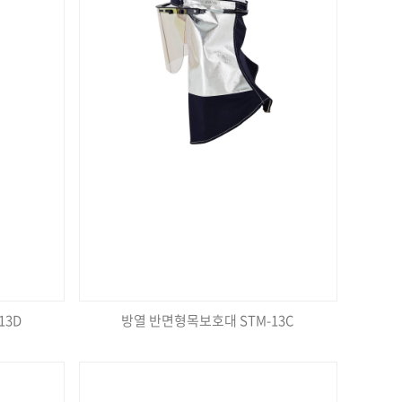
13D
방열 반면형목보호대 STM-13C