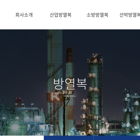
회사소개
산업방열복
소방방열복
선박방열
방열복