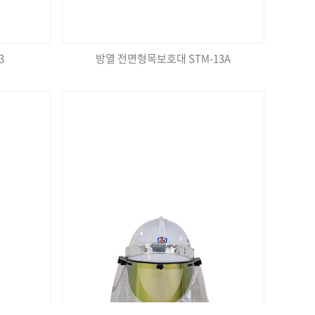
3
방열 전면형목보호대 STM-13A