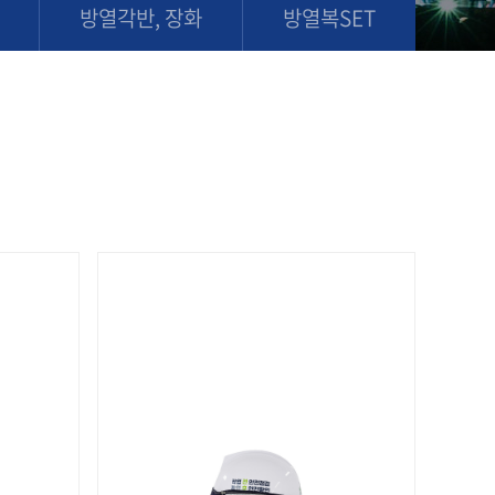
방열각반, 장화
방열복SET