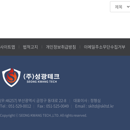
사이트맵
법적고지
개인정보취급방침
이메일주소무단수집거부
(우:46257) 부산광역시 금정구 동대로 22-8
대표이사 : 정형심
|
Tel :
051-529-0012
Fax : 051-525-0049
Email :
skltd@skltd.kr
|
|
Copyright ⓒ SEONG KWANG TECH.,LTD. All rights reserved.