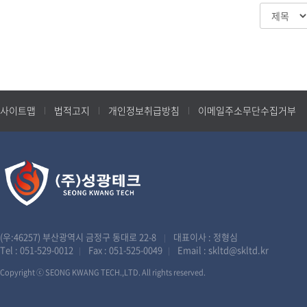
사이트맵
법적고지
개인정보취급방침
이메일주소무단수집거부
(우:46257) 부산광역시 금정구 동대로 22-8
대표이사 : 정형심
|
Tel :
051-529-0012
Fax : 051-525-0049
Email :
skltd@skltd.kr
|
|
Copyright ⓒ SEONG KWANG TECH.,LTD. All rights reserved.