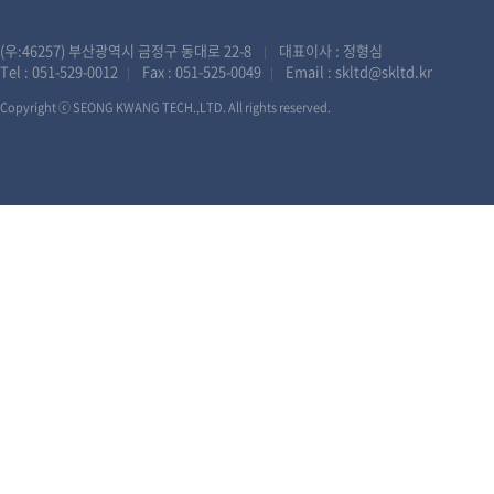
(우:46257) 부산광역시 금정구 동대로 22-8
대표이사 : 정형심
|
Tel :
051-529-0012
Fax : 051-525-0049
Email :
skltd@skltd.kr
|
|
Copyright ⓒ SEONG KWANG TECH.,LTD. All rights reserved.