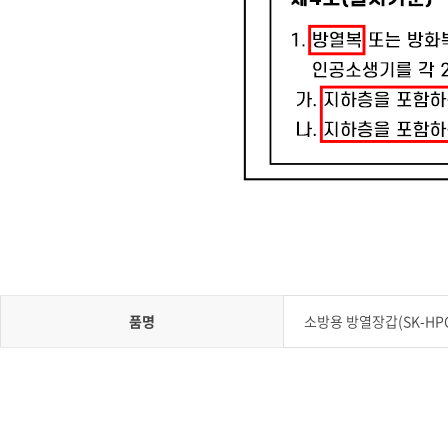
품명
소방용 방열장갑(SK-HPC