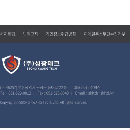
사이트맵
법적고지
개인정보취급방침
이메일주소무단수집거부
(우:46257) 부산광역시 금정구 동대로 22-8
대표이사 : 정형심
|
Tel :
051-529-0012
Fax : 051-525-0049
Email :
skltd@skltd.kr
|
|
Copyright ⓒ SEONG KWANG TECH.,LTD. All rights reserved.