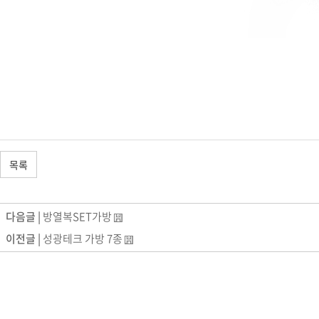
목록
다음글 |
방열복SET가방
이전글 |
성광테크 가방 7종