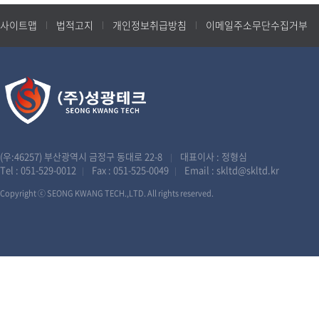
사이트맵
법적고지
개인정보취급방침
이메일주소무단수집거부
(우:46257) 부산광역시 금정구 동대로 22-8
대표이사 : 정형심
|
Tel :
051-529-0012
Fax : 051-525-0049
Email :
skltd@skltd.kr
|
|
Copyright ⓒ SEONG KWANG TECH.,LTD. All rights reserved.