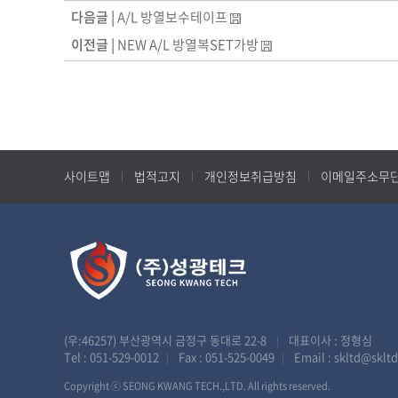
다음글 |
A/L 방열보수테이프
이전글 |
NEW A/L 방열복SET가방
사이트맵
법적고지
개인정보취급방침
이메일주소무
(우:46257) 부산광역시 금정구 동대로 22-8
대표이사 : 정형심
|
Tel :
051-529-0012
Fax : 051-525-0049
Email :
skltd@skltd
|
|
Copyright ⓒ SEONG KWANG TECH.,LTD. All rights reserved.