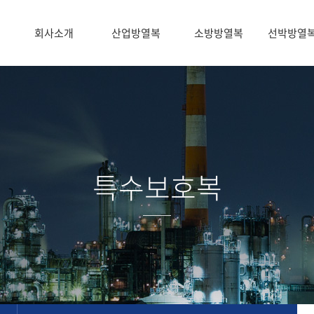
회사소개
산업방열복
소방방열복
선박방열
특수보호복