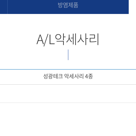
방염제품
A/L악세사리
성광테크 악세사리 4종