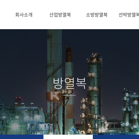
회사소개
산업방열복
소방방열복
선박방열
방열복