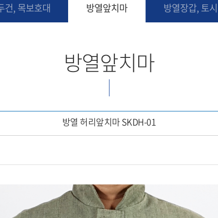
두건, 목보호대
방열앞치마
방열장갑, 토시
방열앞치마
방열 허리앞치마 SKDH-01