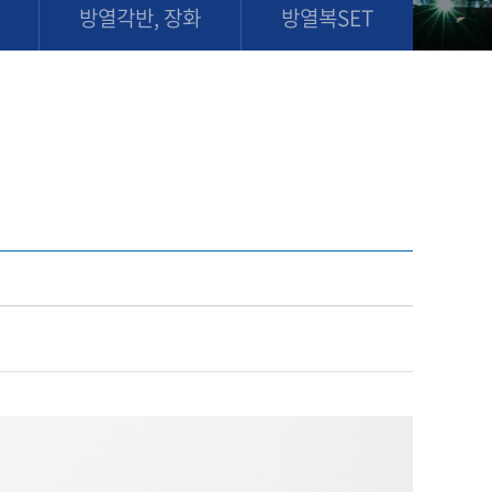
방열각반, 장화
방열복SET