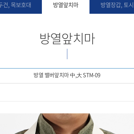
두건, 목보호대
방열앞치마
방열장갑, 토시
방열앞치마
방열 밸버앞치마 中,大 STM-09