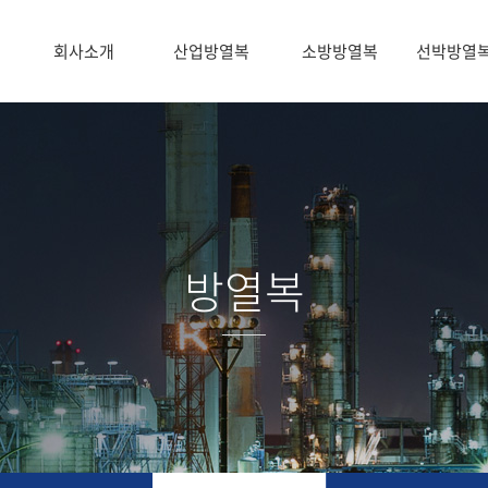
회사소개
산업방열복
소방방열복
선박방열
방열복