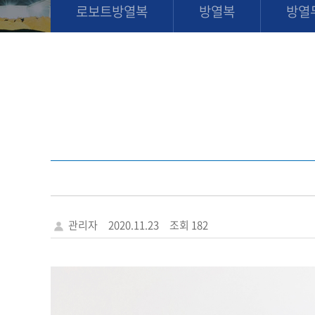
로보트방열복
방열복
방열
관리자
2020.11.23
조회 182