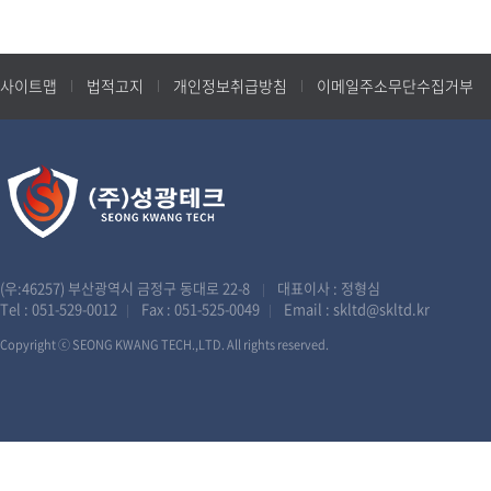
사이트맵
법적고지
개인정보취급방침
이메일주소무단수집거부
(우:46257) 부산광역시 금정구 동대로 22-8
대표이사 : 정형심
|
Tel :
051-529-0012
Fax : 051-525-0049
Email :
skltd@skltd.kr
|
|
Copyright ⓒ SEONG KWANG TECH.,LTD. All rights reserved.