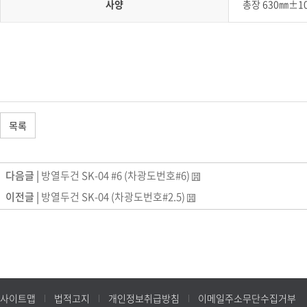
사양
총장 630㎜±1
목록
다음글 |
방열두건 SK-04 #6 (차광도번호#6)
이전글 |
방열두건 SK-04 (차광도번호#2.5)
사이트맵
법적고지
개인정보취급방침
이메일주소무단수집거부