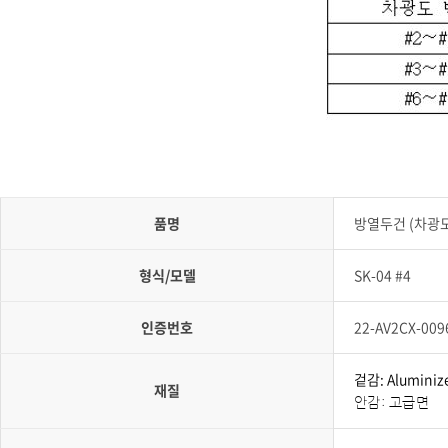
품명
방열두건 (차광도
형식/모델
SK-04 #4
인증번호
22-AV2CX-009
겉감: Alumini
재질
안감: 고급면