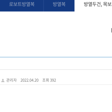
로보트방열복
방열복
방열두건, 목
관리자
2022.04.20
조회 392