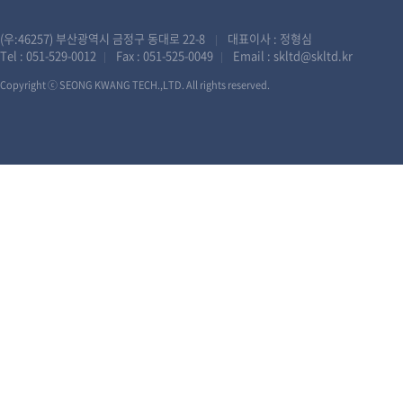
(우:46257) 부산광역시 금정구 동대로 22-8
대표이사 : 정형심
|
Tel :
051-529-0012
Fax : 051-525-0049
Email :
skltd@skltd.kr
|
|
Copyright ⓒ SEONG KWANG TECH.,LTD. All rights reserved.