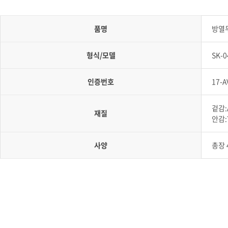
품명
방열두
형식/모델
SK-0
인증번호
17-A
겉감:A
재질
안감:
사양
총장 