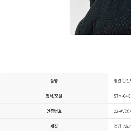
품명
방열 안전
형식/모델
STM-04C
인증번호
22-AV2C
재질
겉감: Alum