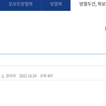
로보트방열복
방열복
방열두건, 목
관리자
2022.10.24
조회 407