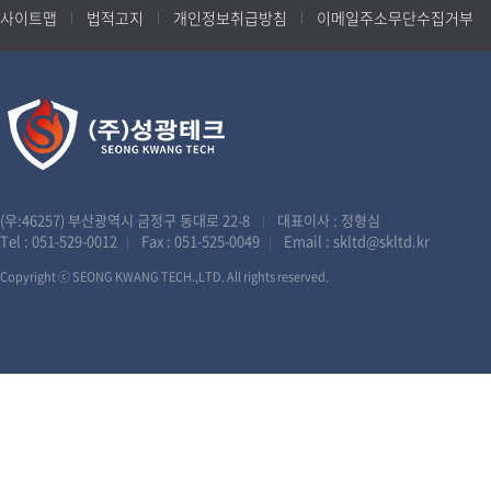
사이트맵
법적고지
개인정보취급방침
이메일주소무단수집거부
(우:46257) 부산광역시 금정구 동대로 22-8
대표이사 : 정형심
|
Tel :
051-529-0012
Fax : 051-525-0049
Email :
skltd@skltd.kr
|
|
Copyright ⓒ SEONG KWANG TECH.,LTD. All rights reserved.