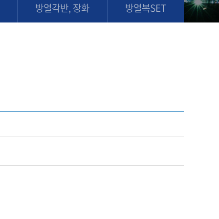
방열각반, 장화
방열복SET