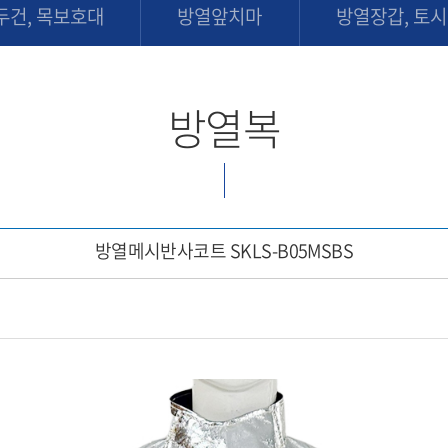
두건, 목보호대
방열앞치마
방열장갑, 토시
방열복
방열메시반사코트 SKLS-B05MSBS