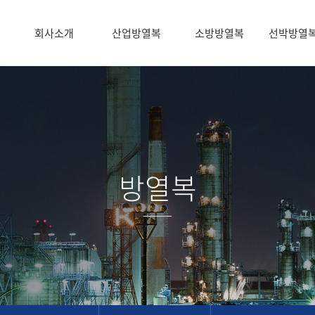
회사소개
산업방열복
소방방열복
선박방열
방열복